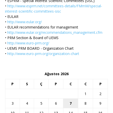
• ESPRM - Special Interest Scientific Committees (SISC)
•
http://www.esprm.net/committees-details/FMmM/special-
interest-scientific-committees-sisc
• EULAR
•
http://www.eular.org/
• EULAR recommendations for management
•
http://www.eular.org/recommendations_management.cfm
• PRM Section & Board of UEMS
•
http://www.euro-prm.org/
• UEMS PRM BOARD - Organization Chart
•
http://www.euro-prm.org/organization-chart
Ağustos 2026
P
S
Ç
P
C
C
P
1
2
3
4
5
6
7
8
9
10
11
12
13
14
15
16