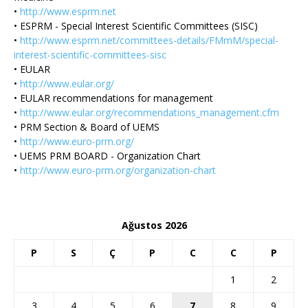
•
http://www.esprm.net
• ESPRM - Special Interest Scientific Committees (SISC)
•
http://www.esprm.net/committees-details/FMmM/special-
interest-scientific-committees-sisc
• EULAR
•
http://www.eular.org/
• EULAR recommendations for management
•
http://www.eular.org/recommendations_management.cfm
• PRM Section & Board of UEMS
•
http://www.euro-prm.org/
• UEMS PRM BOARD - Organization Chart
•
http://www.euro-prm.org/organization-chart
Ağustos 2026
P
S
Ç
P
C
C
P
1
2
3
4
5
6
7
8
9